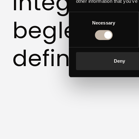
integrieren
other information that you’ve
Consent
begleiten 
Necessary
Selection
definieren 
Deny