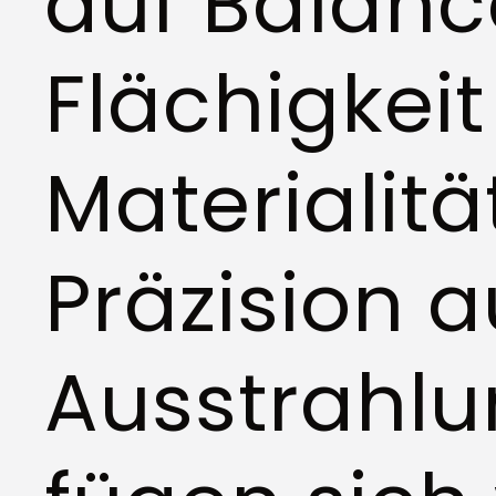
auf Balanc
Flächigkeit 
Materialit
Präzision 
Ausstrahlun