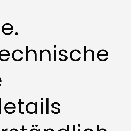
fe.
 Technische
e
etails