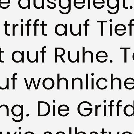
e ausgelegt:
trifft auf Tie
ät auf Ruhe.
auf wohnlich
g. Die Griffd