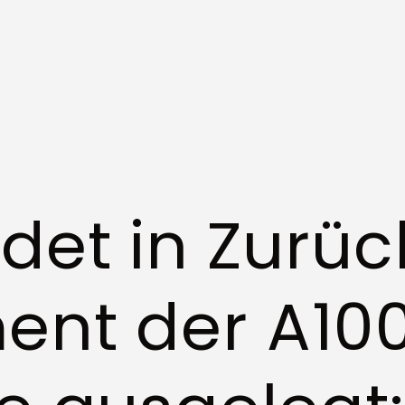
det in Zurüc
nt der A100 