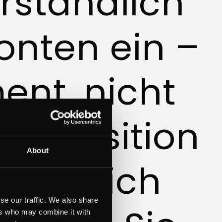
erständlich
onten ein –
ent, nicht
Komposition
About
 die sich
se our traffic. We also share
ers who may combine it with