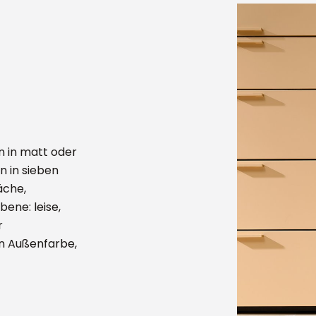
n in matt oder
n in sieben
äche,
bene: leise,
r
en Außenfarbe,