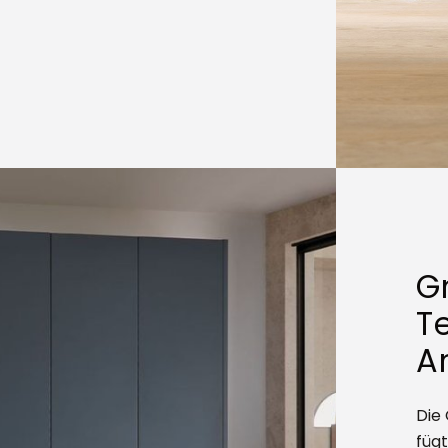
Gr
Te
Ar
Die 
fügt